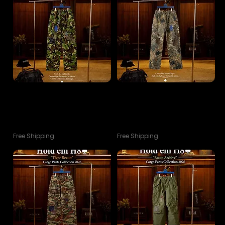
(One-Off No.16) Hold’em H8 ♠️
(One-Off No.15) Hold’em H8 ♠️
“Highland Recon” Cargo Pants
“Phantom Flecktarn” Cargo
VTG Collection 2026
Pants VTG Collection 202
ราคา
ราคา
฿6,400.00
฿6,400.00
Free Shipping
Free Shipping