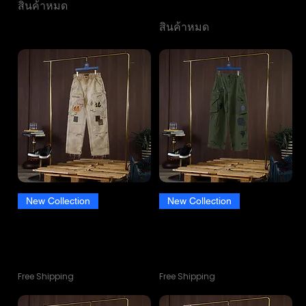
One-Off VTG 90s Customized
สินค้าหมด
(Size30)
สินค้าหมด
New Collection
New Collection
Poker Sakura Blue 996 One-Off
Sakura Utility Wabi Cargo One-
VTG 90s Double Knee
Off VTG 90s Customized
Customized Sashiko (Size 30)
(Size28)
ราคา
ราคา
฿10,900.00
฿10,900.00
Free Shipping
Free Shipping