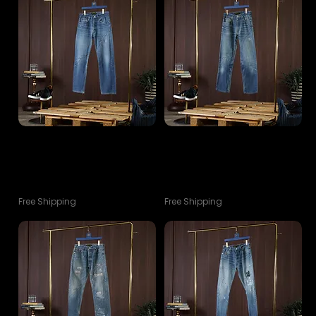
NO.10 Sakura Size 30
NO.11 Sakura Size 30
Customizdd Holdem Vintage
Customizdd Holdem Vintage
90s Levi's jeans Lot3
90s Levi's jeans Lot3
ราคา
ราคา
฿10,900.00
฿10,900.00
Free Shipping
Free Shipping