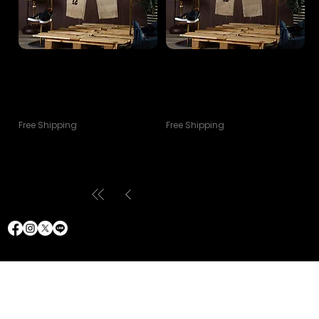
VTG 90s Double Knee
VTG 90s Double Knee
Customized H Sashiko Pants (
Customized H Sashiko Pants (
Khaki No.3/32)
Khaki No.4/31)
ราคา
ราคา
฿12,900.00
฿12,900.00
Free Shipping
Free Shipping
1
/
2
ติดต่อเรา
การรับ
นโยบายการจัดส่ง
การแลกเปลี่ยนและการคืนสินค้า
ประกันและ
สินค้า
ติดต่อเรา
ติดต่อเรา
การซ่อมแซม