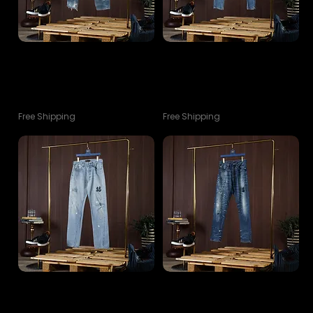
NO.13 Sakura Size 30
NO.6 Customizdd Size
Customizdd Holdem Vintage
28 Holdem Vintage 90s Levi's
90s Levi's jeans Lot3
jeans Lot2
ราคา
ราคา
฿10,900.00
฿10,900.00
Free Shipping
Free Shipping
NO.8 Customizdd Size
Limited Collection
30 Holdem Vintage 90s Levi's
Holdemdenim H1 Less Colorful