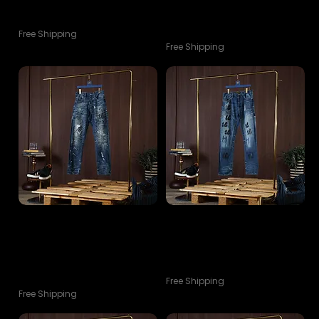
jeans Lot2
Wound patch VTGWASHED
DENIM 2025
ราคา
฿10,900.00
ราคา
฿10,900.00
Free Shipping
Free Shipping
Limited
Limited Collection holdem
CollectionHoldemdenim H1 Lots
Sashiko🌸 Double Knee
of Colors Wound patch
selvedge denim jeans
VTGWASHED DENIM 2025
ราคา
฿12,900.00
ราคา
฿10,900.00
Free Shipping
Free Shipping