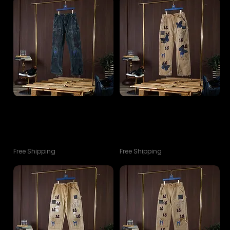
VTG 90s Double Knee
VTG 90s Double Knee
Customized H Sashiko Pants (
Customized H Sashiko Pants (
Black No.3/28)
Khaki No.1/31)
ราคา
ราคา
฿12,900.00
฿12,900.00
Free Shipping
Free Shipping