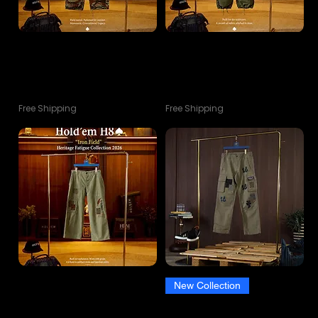
(One-Off No.14) Hold’em H8 ♠️
(One-Off No.13) Hold’em H8 ♠️
“Tiger Recon” Cargo Pants
“Recon Archive” Cargo Pants
VTG Collection 2026
Collection 2026
ราคา
ราคา
฿6,400.00
฿6,400.00
Free Shipping
Free Shipping
( One-Off No.12) Hold’em H8 ♠️
New Collection
“Iron Field” Heritage Fatigue
Urban Cargo H Butterfly Patch
Collection 2026