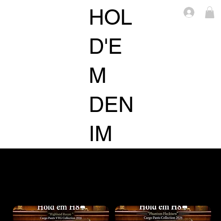
HOL
Log i
D'E
M
DEN
IM
ACCESSORIE
TOPS
BOTTOMS
S
ตัวกรอง