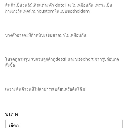
สินค้าเป็นรุ่นลิมิเต็ดแต่ละตัว detail จะไม่เหมือนกัน เพราะเป็น
กางเกงวินเทจนำมาcustomในแบบของholdem
บางตัวอาจจะมีตำหนิปะเย็บขาดมาไม่เหมือนกัน
โปรดดูตามรูป รบกวนลูกค้าดูdetail และSizechart จากรูปก่อนกด
สั่งซื้อ
เพราะสินค้ารุ่นนี้ไม่สามารถเปลี่ยนหรือคืนได้ ‼️
ขนาด