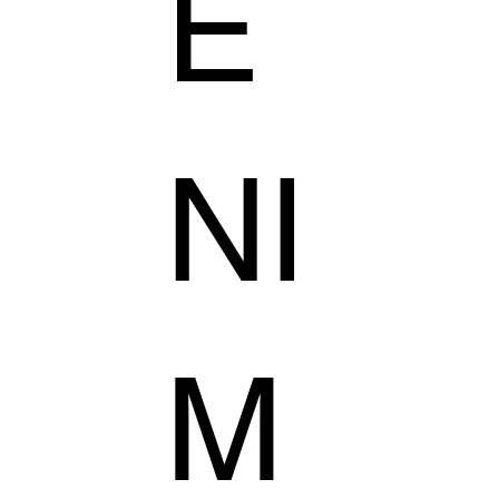
E
NI
M