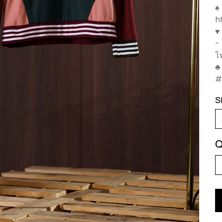
♠️
h
♥
-
โ
♣
#
S
Q