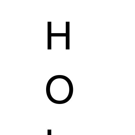
H
AILORING
KZER COLLECTION
VEGAS'S SHOP
O