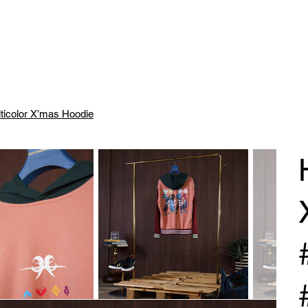
icolor X’mas Hoodie