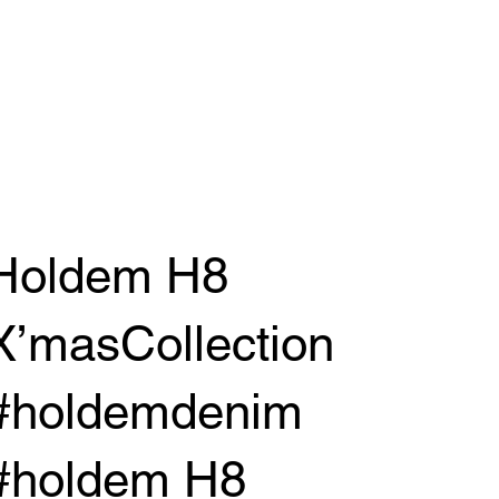
Holdem H8
X’masCollection
#holdemdenim
#holdem H8