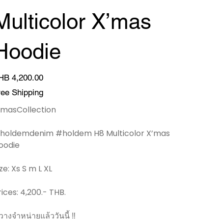
Multicolor X’mas
Hoodie
ce
HB 4,200.00
ree Shipping
’masCollection
holdemdenim #holdem H8 Multicolor X’mas
oodie
ize: Xs S m L XL
rices: 4,200.- THB.
 วางจำหน่ายแล้ววันนี้ ‼️