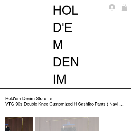
HOL
Log i
D'E
M
DEN
IM
Hold'em Denim Store
>
VTG 90s Double Knee Customized H Sashiko Pants ( Navi No.7/32)