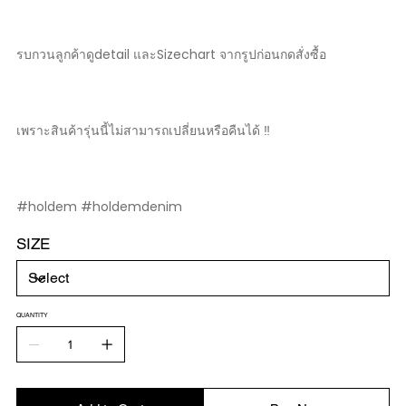
รบกวนลูกค้าดูdetail และSizechart จากรูปก่อนกดสั่งซื้อ
เพราะสินค้ารุ่นนี้ไม่สามารถเปลี่ยนหรือคืนได้ ‼️
#holdem #holdemdenim
SIZE
QUANTITY