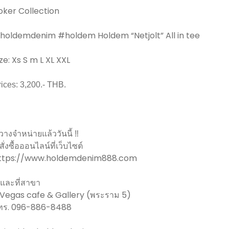
oker Collection
holdemdenim #holdem Holdem “Netjolt” All in tee
ize: Xs S m L XL XXL
rices:
3,200.- THB.
 วางจำหน่ายแล้ววันนี้ ‼️
 สั่งซื้อออนไลน์ที่เว็บไซต์
ttps://www.holdemdenim888.com
️ และที่สาขา
 Vegas cafe & Gallery (พระราม 5)
ทร. 096-886-8488