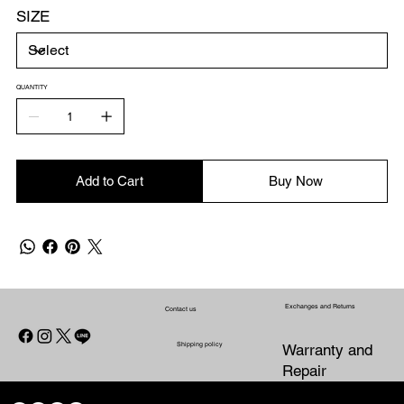
SIZE
QUANTITY
Add to Cart
Buy Now
Exchanges and Returns
Contact us
Shipping policy
Warranty and
Repair
CONTACT US
WARRANTY