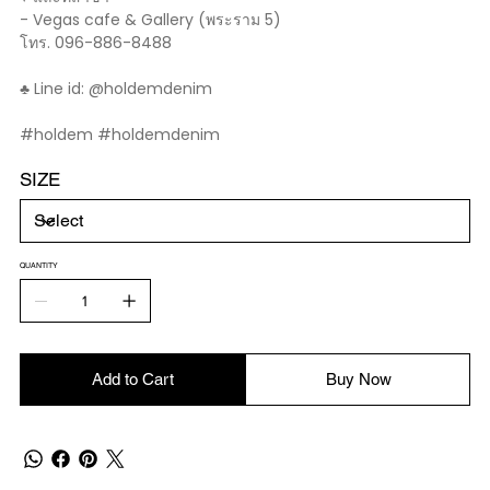
- Vegas cafe & Gallery (พระราม 5)
โทร. 096-886-8488
♣️ Line id: @holdemdenim
#holdem #holdemdenim
SIZE
QUANTITY
Add to Cart
Buy Now