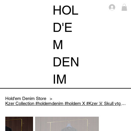
HOL
Log i
D'E
M
DEN
IM
Hold'em Denim Store
>
Kzer Collection #holdemdenim #holdem X #Kzer ☠️ Skull vtg Washed tee