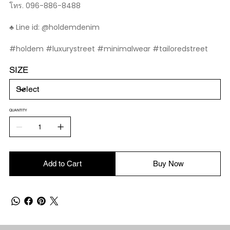
โทร. 096-886-8488
♣️ Line id: @holdemdenim
#holdem #luxurystreet #minimalwear #tailoredstreet
SIZE
QUANTITY
Add to Cart
Buy Now