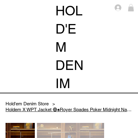
HOL
Log i
D'E
M
DEN
IM
Hold'em Denim Store
>
Holdem X WPT Jacket 🔵♠️Royer Spades Poker Midnight Navy Color Collection 2026