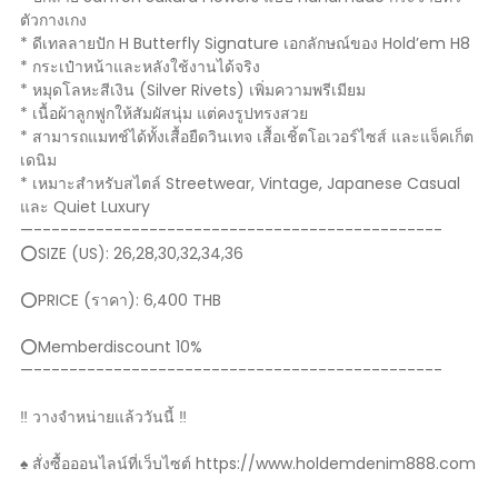
ตัวกางเกง
* ดีเทลลายปัก H Butterfly Signature เอกลักษณ์ของ Hold’em H8
* กระเป๋าหน้าและหลังใช้งานได้จริง
* หมุดโลหะสีเงิน (Silver Rivets) เพิ่มความพรีเมียม
* เนื้อผ้าลูกฟูกให้สัมผัสนุ่ม แต่คงรูปทรงสวย
* สามารถแมทช์ได้ทั้งเสื้อยืดวินเทจ เสื้อเชิ้ตโอเวอร์ไซส์ และแจ็คเก็ต
เดนิม
* เหมาะสำหรับสไตล์ Streetwear, Vintage, Japanese Casual
และ Quiet Luxury
—----------------------------------------------
⭕️SIZE (US): 26,28,30,32,34,36
⭕️PRICE (ราคา): 6,400 THB
⭕️Memberdiscount 10%
—----------------------------------------------
‼️ วางจำหน่ายแล้ววันนี้ ‼️
♠️ สั่งซื้อออนไลน์ที่เว็บไซต์ https://www.holdemdenim888.com