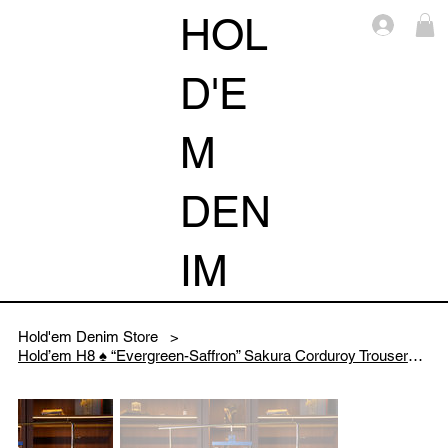
HOL
Log i
D'E
M
DEN
IM
Hold'em Denim Store
>
Hold’em H8 ♠️ “Evergreen-Saffron” Sakura Corduroy Trousers Collection 2026