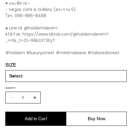
♥️ และที่สาขา
- Vegas cafe & Gallery (พระราม 5)
โทร. 096-886-8488
♣️ Line id: @holdemdenim
♦️TikTok: https://www.tiktok.com/@holdemdenim?
_r=1&_t=ZS-96kzzIT3EyT
#holdem #luxurystreet #minimalwear #tailoredstreet
SIZE
QUANTITY
Add to Cart
Buy Now