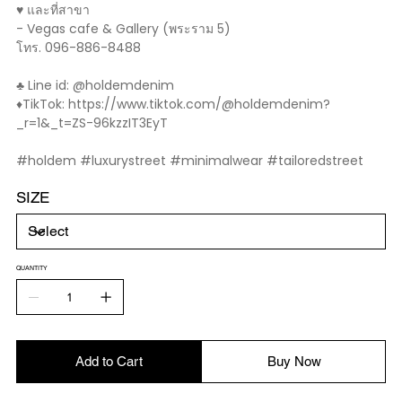
♥️ และที่สาขา
- Vegas cafe & Gallery (พระราม 5)
โทร. 096-886-8488
♣️ Line id: @holdemdenim
♦️TikTok: https://www.tiktok.com/@holdemdenim?
_r=1&_t=ZS-96kzzIT3EyT
#holdem #luxurystreet #minimalwear #tailoredstreet
SIZE
QUANTITY
Add to Cart
Buy Now