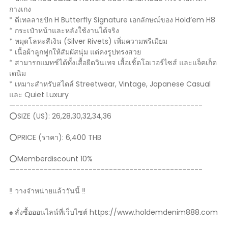
กางเกง
* ดีเทลลายปัก H Butterfly Signature เอกลักษณ์ของ Hold’em H8
* กระเป๋าหน้าและหลังใช้งานได้จริง
* หมุดโลหะสีเงิน (Silver Rivets) เพิ่มความพรีเมียม
* เนื้อผ้าลูกฟูกให้สัมผัสนุ่ม แต่คงรูปทรงสวย
* สามารถแมทช์ได้ทั้งเสื้อยืดวินเทจ เสื้อเชิ้ตโอเวอร์ไซส์ และแจ็คเก็ต
เดนิม
* เหมาะสำหรับสไตล์ Streetwear, Vintage, Japanese Casual
และ Quiet Luxury
—----------------------------------------------
⭕️SIZE (US): 26,28,30,32,34,36
⭕️PRICE (ราคา): 6,400 THB
⭕️Memberdiscount 10%
—----------------------------------------------
‼️ วางจำหน่ายแล้ววันนี้ ‼️
♠️ สั่งซื้อออนไลน์ที่เว็บไซต์ https://www.holdemdenim888.com