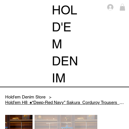
HOL
Log i
D'E
M
DEN
IM
Hold'em Denim Store
>
Hold’em H8 ♠️“Deep-Red Navy" Sakura Corduroy Trousers Collection 2026