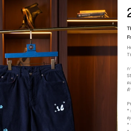
Pri
T
F
H
T
ก
S
ด
ต
P
*
ค
*