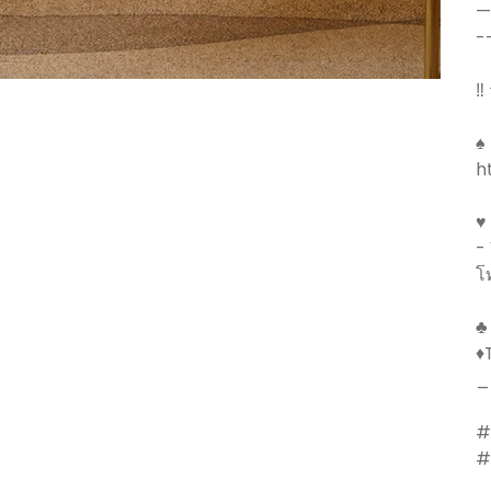
—
-
‼️
♠️
h
♥
-
โ
♣
♦
_
#
#