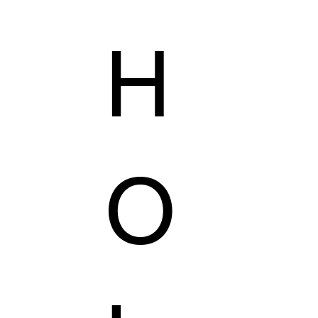
H
AILORING
KZER COLLECTION
VEGAS'S SHOP
O