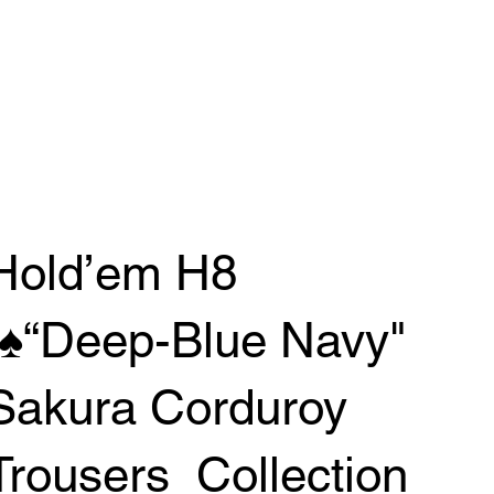
Hold’em H8
♠️“Deep-Blue Navy"
Sakura Corduroy
Trousers Collection