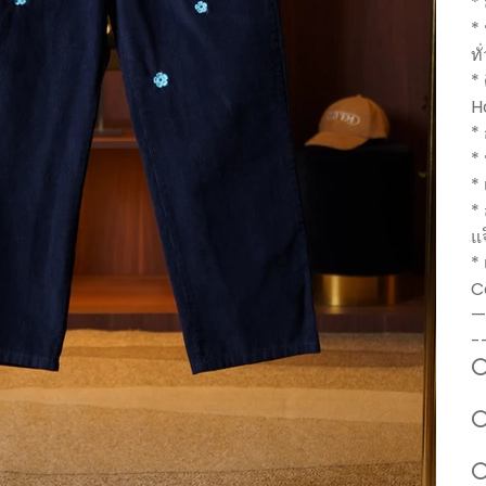
*
*
ทั
*
H
*
*
* 
* 
แ
*
C
—
-
⭕
⭕
⭕