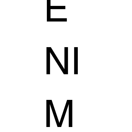
E
NI
M