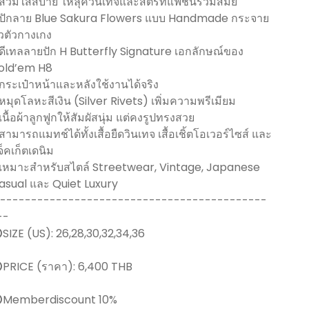
 สวมใส่สบาย ให้ลุควินเทจและสตรีทแฟชั่นร่วมสมัย
 ปักลาย Blue Sakura Flowers แบบ Handmade กระจาย
่วตัวกางเกง
 ดีเทลลายปัก H Butterfly Signature เอกลักษณ์ของ
old’em H8
 กระเป๋าหน้าและหลังใช้งานได้จริง
 หมุดโลหะสีเงิน (Silver Rivets) เพิ่มความพรีเมียม
เนื้อผ้าลูกฟูกให้สัมผัสนุ่ม แต่คงรูปทรงสวย
สามารถแมทช์ได้ทั้งเสื้อยืดวินเทจ เสื้อเชิ้ตโอเวอร์ไซส์ และ
จ็คเก็ตเดนิม
 เหมาะสำหรับสไตล์ Streetwear, Vintage, Japanese
asual และ Quiet Luxury
-------------------------------------------
--
️SIZE (US): 26,28,30,32,34,36
️PRICE (ราคา): 6,400 THB
️Memberdiscount 10%