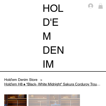
HOL
Log i
D'E
M
DEN
IM
Hold'em Denim Store
>
Hold’em H8 ♠️ “Black- White Midnight" Sakura Corduroy Trousers Collection 2026