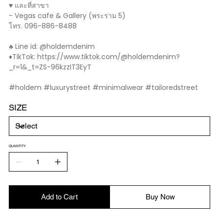
♥️ และที่สาขา
- Vegas cafe & Gallery (พระราม 5)
โทร. 096-886-8488
♣️ Line id: @holdemdenim
♦️TikTok: https://www.tiktok.com/@holdemdenim?
_r=1&_t=ZS-96kzzIT3EyT
#holdem #luxurystreet #minimalwear #tailoredstreet
SIZE
QUANTITY
Add to Cart
Buy Now