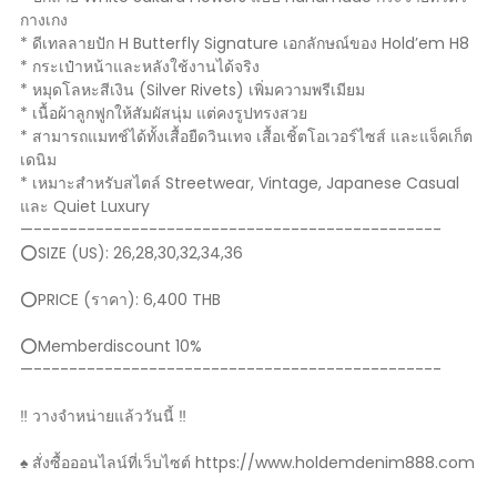
กางเกง
* ดีเทลลายปัก H Butterfly Signature เอกลักษณ์ของ Hold’em H8
* กระเป๋าหน้าและหลังใช้งานได้จริง
* หมุดโลหะสีเงิน (Silver Rivets) เพิ่มความพรีเมียม
* เนื้อผ้าลูกฟูกให้สัมผัสนุ่ม แต่คงรูปทรงสวย
* สามารถแมทช์ได้ทั้งเสื้อยืดวินเทจ เสื้อเชิ้ตโอเวอร์ไซส์ และแจ็คเก็ต
เดนิม
* เหมาะสำหรับสไตล์ Streetwear, Vintage, Japanese Casual
และ Quiet Luxury
—----------------------------------------------
⭕️SIZE (US): 26,28,30,32,34,36
⭕️PRICE (ราคา): 6,400 THB
⭕️Memberdiscount 10%
—----------------------------------------------
‼️ วางจำหน่ายแล้ววันนี้ ‼️
♠️ สั่งซื้อออนไลน์ที่เว็บไซต์ https://www.holdemdenim888.com