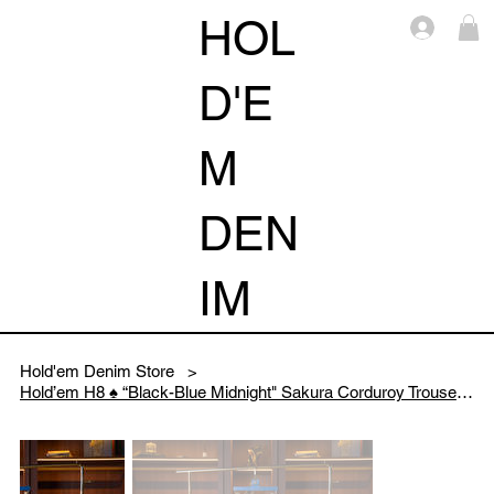
HOL
Log i
D'E
M
DEN
IM
Hold'em Denim Store
>
Hold’em H8 ♠️ “Black-Blue Midnight" Sakura Corduroy Trousers Collection 2026