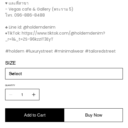
♥️ และที่สาขา
- Vegas cafe & Gallery (พระราม 5)
โทร. 096-886-8488
♣️ Line id: @holdemdenim
♦️TikTok: https://www.tiktok.com/@holdemdenim?
_r=1&_t=ZS-96kzzIT3EyT
#holdem #luxurystreet #minimalwear #tailoredstreet
SIZE
QUANTITY
Add to Cart
Buy Now