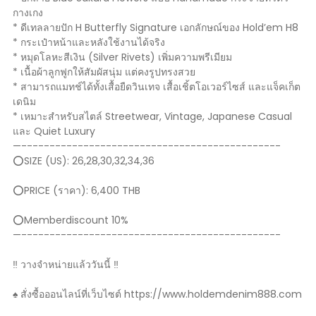
กางเกง
* ดีเทลลายปัก H Butterfly Signature เอกลักษณ์ของ Hold’em H8
* กระเป๋าหน้าและหลังใช้งานได้จริง
* หมุดโลหะสีเงิน (Silver Rivets) เพิ่มความพรีเมียม
* เนื้อผ้าลูกฟูกให้สัมผัสนุ่ม แต่คงรูปทรงสวย
* สามารถแมทช์ได้ทั้งเสื้อยืดวินเทจ เสื้อเชิ้ตโอเวอร์ไซส์ และแจ็คเก็ต
เดนิม
* เหมาะสำหรับสไตล์ Streetwear, Vintage, Japanese Casual
และ Quiet Luxury
—----------------------------------------------
⭕️SIZE (US): 26,28,30,32,34,36
⭕️PRICE (ราคา): 6,400 THB
⭕️Memberdiscount 10%
—----------------------------------------------
‼️ วางจำหน่ายแล้ววันนี้ ‼️
♠️ สั่งซื้อออนไลน์ที่เว็บไซต์ https://www.holdemdenim888.com