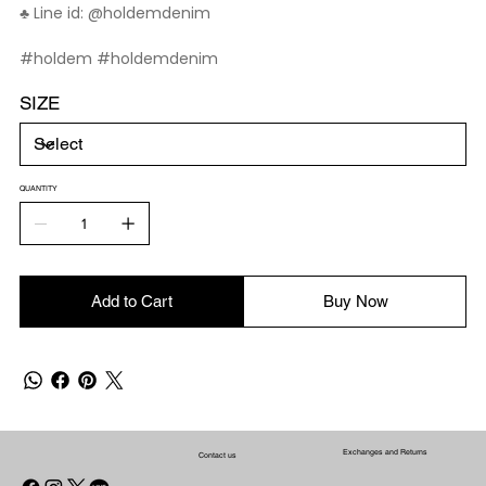
♣️ Line id: @holdemdenim
#holdem #holdemdenim
SIZE
QUANTITY
Add to Cart
Buy Now
Exchanges and Returns
Contact us