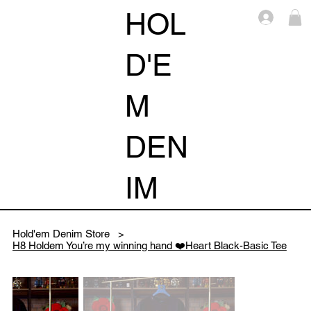
HOL
Log i
D'E
M
DEN
IM
Hold'em Denim Store
>
H8 Holdem You’re my winning hand ❤️Heart Black-Basic Tee