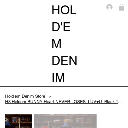
HOL
Log i
D'E
M
DEN
IM
Hold'em Denim Store
>
H8 Holdem BUNNY Heart NEVER LOSES LUV♥️U Black Tee (Over Size)