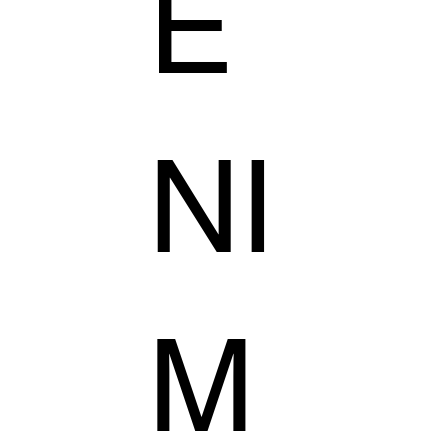
E
NI
M