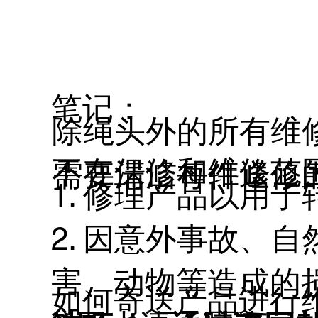
笔记：
除绳头外的所有维修
不在保修和维修范
需要清洁每件送修
1. 修理产品以用
2. 因意外事故、
害、动物等造成的
如何寄送产品进行