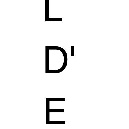
L
D'
E