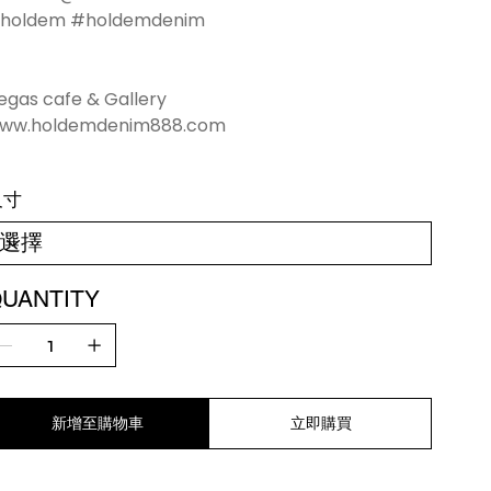
holdem #holdemdenim
egas cafe & Gallery
ww.holdemdenim888.com
尺寸
UANTITY
新增至購物車
立即購買