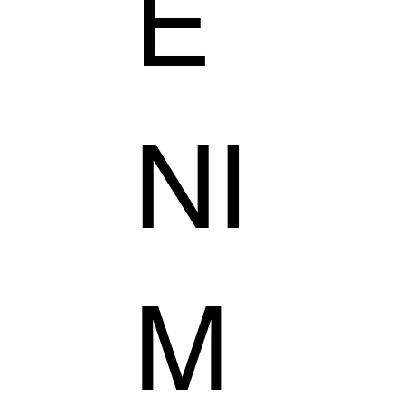
E
NI
M