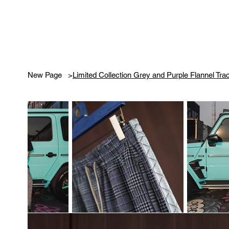
New Page
>
Limited Collection Grey and Purple Flannel Tr