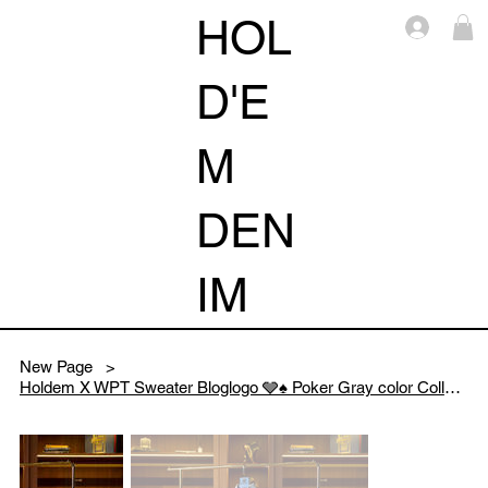
HOL
Log i
D'E
M
DEN
IM
New Page
>
Holdem X WPT Sweater Bloglogo 🩶♠️ Poker Gray color Collection 2026