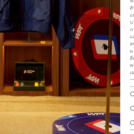
ห
ต
แ
บ
ภ
แ
ส
มา
ด
พ
เ
—
-
⭕
⭕
⭕
—