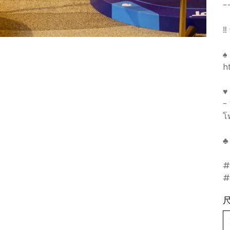
-
‼️
♠️
h
♥
-
โ
♣
#
#