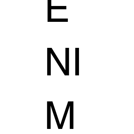
E
NI
M