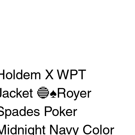
Holdem X WPT
Jacket 🔵♠️Royer
Spades Poker
Midnight Navy Color