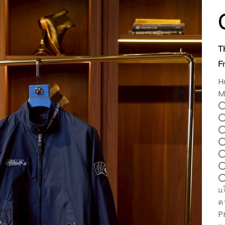
價
T
格
F
H
M
⭕
⭕️
⭕
⭕
⭕
⭕
⭕
แ
ค
P