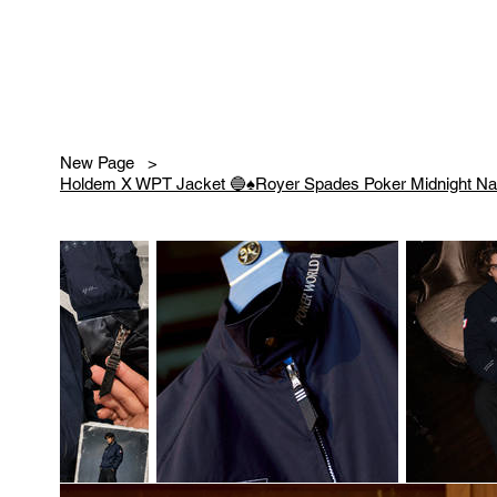
New Page
>
Holdem X WPT Jacket 🔵♠️Royer Spades Poker Midnight Nav