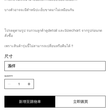
บางตัวอาจจะมีตำหนิปะเย็บขาดมาไม่เหมือนกัน
โปรดดูตามรูป รบกวนลูกค้าดูdetail และSizechart จากรูปก่อนกด
สั่งซื้อ
เพราะสินค้ารุ่นนี้ไม่สามารถเปลี่ยนหรือคืนได้ ‼️
尺寸
QUANTITY
新增至購物車
立即購買