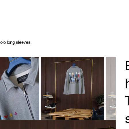
olo long sleeves