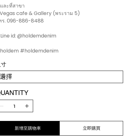
️ และที่สาขา
 Vegas cafe & Gallery (พระราม 5)
ทร. 096-886-8488
️ Line id: @holdemdenim
holdem #holdemdenim
尺寸
UANTITY
新增至購物車
立即購買