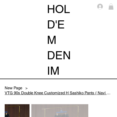
HOL
Log i
D'E
M
DEN
IM
New Page
>
VTG 90s Double Knee Customized H Sashiko Pants ( Navi No.3/34)