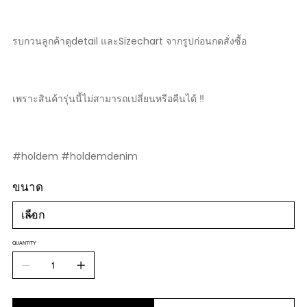
รบกวนลูกค้าดูdetail และSizechart จากรูปก่อนกดสั่งซื้อ
เพราะสินค้ารุ่นนี้ไม่สามารถเปลี่ยนหรือคืนได้ ‼️
#holdem #holdemdenim
ขนาด
QUANTITY