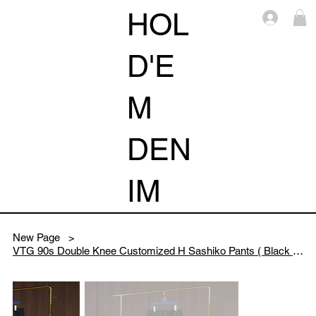
HOL
Log i
D'E
M
DEN
IM
New Page
>
VTG 90s Double Knee Customized H Sashiko Pants ( Black No.1/34)