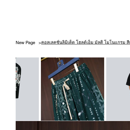
คอลเลคชั่นลิมิเต็ด โฮลด์เอ็ม มัลติ โมโนแกรม 
New Page
>