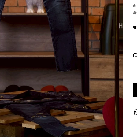
♣
#
ข
Q