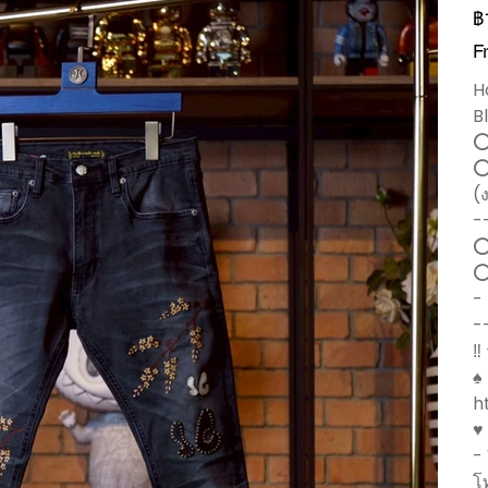
รา
฿
F
H
B
⭕
⭕
(
-
⭕
⭕
-
-
‼️
♠️
h
♥
-
โ