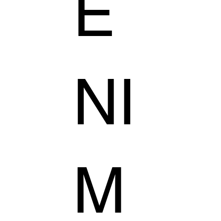
E
NI
M