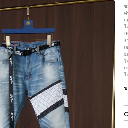
ข
ด
แ
ใ
ปร
ร
เ
อเ
ไ
ก
ใ
ข
Q