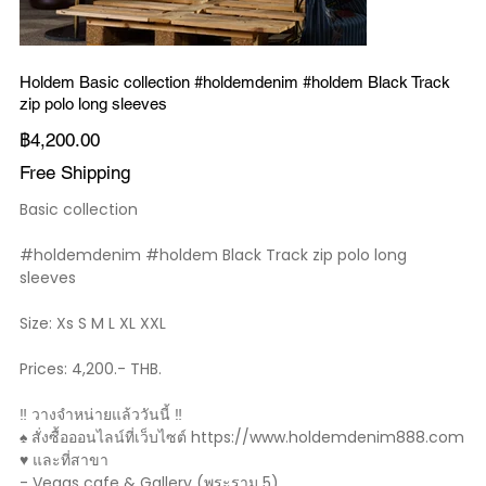
Holdem Basic collection #holdemdenim #holdem Black Track
zip polo long sleeves
ราคา
฿4,200.00
Free Shipping
Basic collection
#holdemdenim #holdem Black Track zip polo long
sleeves
Size: Xs S M L XL XXL
Prices: 4,200.- THB.
‼️ วางจำหน่ายแล้ววันนี้ ‼️
♠️ สั่งซื้อออนไลน์ที่เว็บไซต์ https://www.holdemdenim888.com
♥️ และที่สาขา
- Vegas cafe & Gallery (พระราม 5)