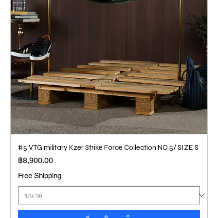
#5 VTG military Kzer Strike Force Collection NO.5/ SIZE S
ราคา
฿8,900.00
Free Shipping