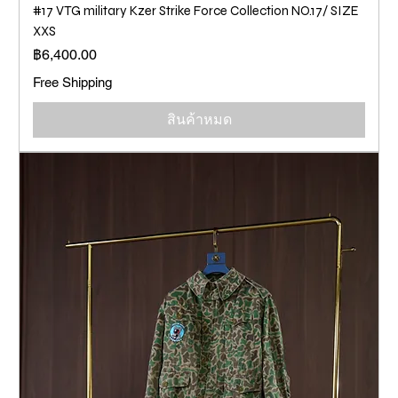
#17 VTG military Kzer Strike Force Collection NO.17/ SIZE
XXS
ราคา
฿6,400.00
Free Shipping
สินค้าหมด