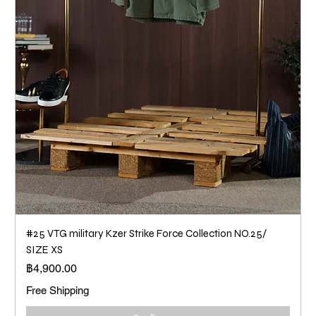
#25 VTG military Kzer Strike Force Collection NO.25/
SIZE XS
ราคา
฿4,900.00
Free Shipping