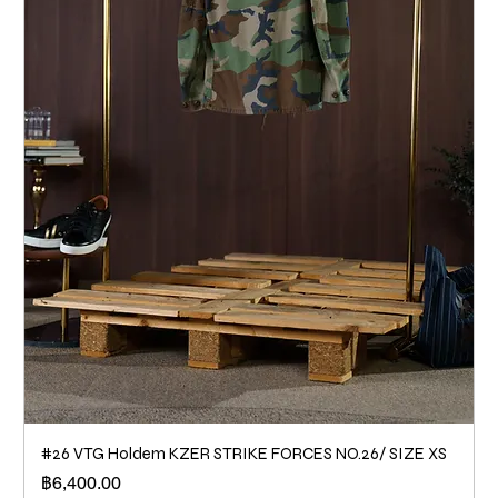
#26 VTG Holdem KZER STRIKE FORCES NO.26/ SIZE XS
ราคา
฿6,400.00