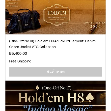
(One-Off No.18) Hold’em H8 ♠️ “Sakura Serpent” Denim
Chore Jacket VTG Collection
ราคา
฿5,400.00
Free Shipping
สินค้าหมด