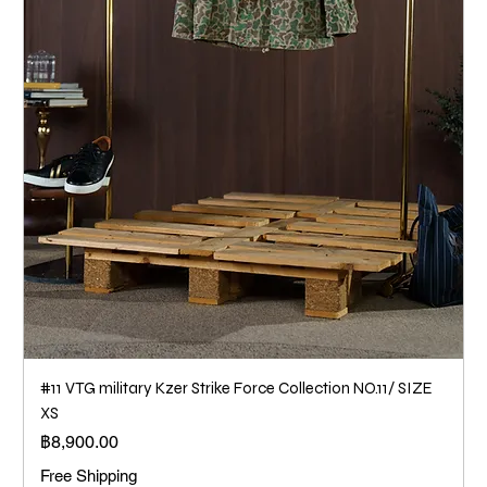
#11 VTG military Kzer Strike Force Collection NO.11/ SIZE
XS
ราคา
฿8,900.00
Free Shipping