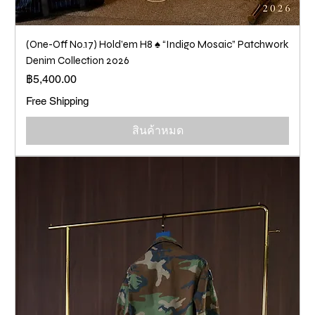
(One-Off No.17) Hold’em H8 ♠️ “Indigo Mosaic” Patchwork
Denim Collection 2026
ราคา
฿5,400.00
Free Shipping
สินค้าหมด